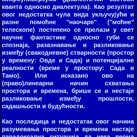
кванта односно диалектула). Као резултат
овог недостатка чула вида укључујући и
разне помоћне "наочаре" ("моћне"
телескопе) постепено се прелази у свет
научне фантастике односно губи се
спознаја, разазнавање и разликовање
између (свакодневне) стварности (простор
у времену: Овде и Сада) и потенцијалне
реалности (време у простору: Сада и
Тамо). Или исказано ово на
(право)линеарни начин схватања
простора и времена, брише се и нестаје
разликовање између прошлости,
садашњости и будућности.
Као последица и недостатак овог начина
разумевања простора и времена настаје
парадоксална ситуација да нека веома