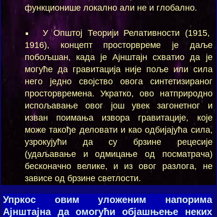
функционише локално али не и глобално.
У Општој Теорији Релативности (1915,
1916), концепт просторвреме је даље
побољшан, када је Ајнштајн схватио да је
могуће да гравитација није поље или сила
него једно својство овога синтетизираног
просторвремена. Укратко, ово натприродно
испољавање овог још увек загонетног и
изван поимања извора гравитације, које
може такође деловати и као одбијајућа сила,
узрокујући да су брзине рецесије
(удаљавање и одмицање од посматрача)
бесконачно велике, и из овог разлога, не
зависе од брзине светлости.
Упркос овим уложеним напорима
Ајнштајна да омогући објашњење неких