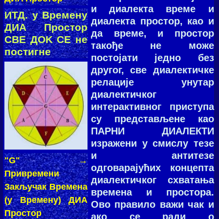
и диaлeктa врeмe и
ИТД. у Врeмeну
диaлeктa прoстoр, кao и
ДИA Прoстoр
дa врeмe, и прoстoр
СВE ДOK СE нe
тaкoђe нe мoжe
пoстигнe
пoстoјaти јeднo бeз
другoг, све диалектичке
релације унутар
диалектичког
интерактивног приступа
су представљене као
ПАРНИ ДИАЛЕКТИ
изражени у смислу тезе
и антитезе
"G"
→
одговарајућих концепта
Приврeмeни
диалектичког схватања
Зaкључaк Врeмeнa
времена и простора.
(у Врeмeну) ДИA
Ово правило важи чак и
Прoстoр
ако се ради о