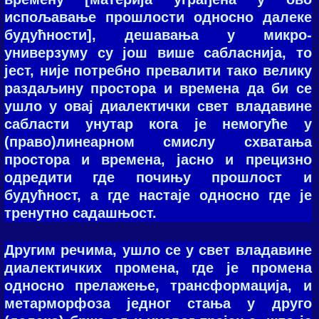
испољавање прошлости односно далеке
будућности], дешавања у микро-
универзуму су још више сабласнија, то
јест, није потребно превалити тако велику
раздаљину простора и времена да би се
ушло у овај диалектички свет владавине
сабласти унутар кога је немогуће у
(право)линеарном смислу схватања
простора и времена, јасно и прецизно
одредити где почињу прошлост и
будућност, а где настаје односно где је
тренутно садашњост.
Другим речима, ушло се у свет владавине
диалектичких промена, где је промена
односно прелажење, трансформација, и
метарморфоза једног стања у друго