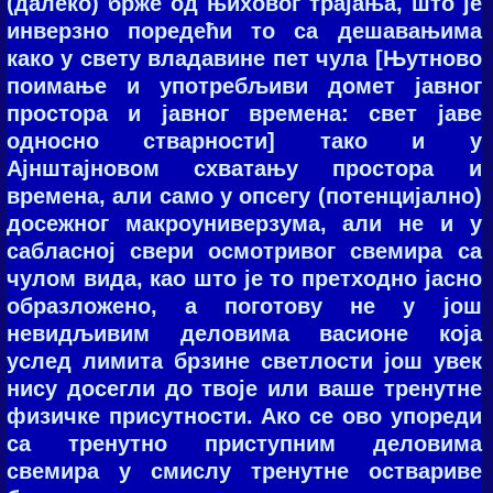
(далеко) брже од њиховог трајања, што је
инверзно поредећи то са дешавањима
како у свету владавине пет чула [Њутново
поимање и употребљиви домет јавног
простора и јавног времена: свет јаве
односно стварности] тако и у
Ајнштајновом схватању простора и
времена, али само у опсегу (потенцијално)
досежног макроуниверзума, али не и у
сабласној свери осмотривог свемира са
чулом вида, као што је то претходно јасно
образложено, а поготову не у још
невидљивим деловима васионе која
услед лимита брзине светлости још увек
нису досегли до твоје или ваше тренутне
физичке присутности. Ако се ово упореди
са тренутно приступним деловима
свемира у смислу тренутне оствариве