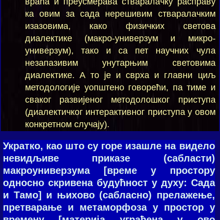
враћа и преусмерава стваралачку расправу
ка овим за сада нерешивим стваралачким
изазовима, како физичких светова
диалектике (макро-универзум и микро-
универзум), тако и са пет научних чула
незапазивим унутарњим световима
диалектике. А то је и сврха и главни циљ
методологије уопштено говорећи, па тиме и
сваког развијеног методолошког приступа
(диалектичког интерактивног приступа у овом
конкретном случају).
Укратко, као што су горе изашле на видело
невидљиве приказе (сабласти)
макроуниверзума [време у простору
односно скривена будућност у духу: Сада
и Тамо] и њихово (сабласно) прелажење,
претварање и метаморфоза у простор у
времену [материја уграђена у ово