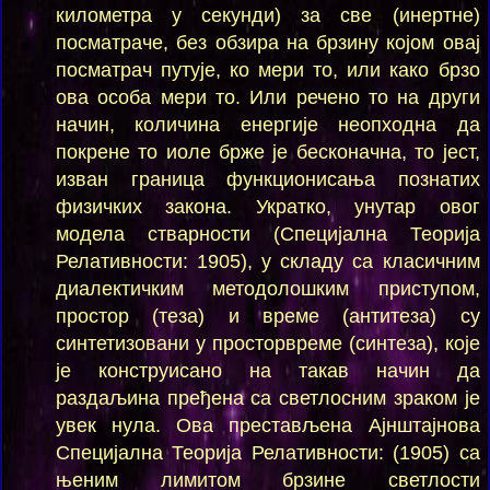
километра у секунди) за све (инертне)
посматраче, без обзира на брзину којом овај
посматрач путује, ко мери то, или како брзо
ова особа мери то. Или речено то на други
начин, количина енергије неопходна да
покрене то иоле брже је бесконачна, то јест,
изван граница функционисања познатих
физичких закона. Укратко, унутар овог
модела стварности (Специјална Теорија
Релативности: 1905), у складу са класичним
диалектичким методолошким приступом,
простор (теза) и време (антитеза) су
синтетизовани у просторвреме (синтеза), које
је конструисано на такав начин да
раздаљина пређена са светлосним зраком је
увек нула. Ова престављена Ајнштајнова
Специјална Теорија Релативности: (1905) са
њеним лимитом брзине светлости