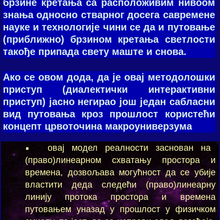
брзине кретања са расположивим нивоом
знања односно стварног досега савремене
науке и технологије чини се да и путовање
(приближно) брзином кретања светлости
такође припада свету маште и снова.
Ако се овом дода, да је овај методолошки
приступ (диалектички интерактивни
приступ) јасно негирао још један сабласни
вид путовања кроз прошлост користећи
концепт црвоточина макроуниверзума
овај модел реалности заснован на
(право)линеарном схватању простора и
времена, дозвољава могућност да се убије
властити деда следећи (право)линеарну
линију протока простора и времена
путовањем уназад у прошлост у физичком