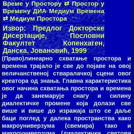
Време у Простору ⇄ Простор у
Времену ДИА Медиум Времена
⇄ Медиум Простора
Извoр: Предлог Докторске
Дисертације, Пословни
Факултет Копенхаген,
Данска, Joвaнoвић, 1999
(Право)линеарно схватање простора и
времена трајало је све до појаве на овој
величанственој стваралачкој сцени овог
креатора од знања. Главна карактеристика
овог начина схватања простора и времена
је да занемарује снагу и силину
диалектичке промене која долази све
више и више до изражаја што се даље
баци поглед у далека пространства како
макроуниверзума (свемира) тако и
микроуниверзума (диалектички светови