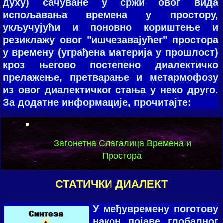
духу) сачуване у сржи овог вида
испољавања времена у простору,
укључујући и поновно кориштење и
резиклажу овог "ишчезавајућег" простора
у времену (уграђена материја у прошлост)
кроз његово постепено диалектичко
прелажење, претварање и метармофозу
из овог диалектичког стања у неко друго.
За додатне информације, прочитајте:
Загонетна Слагалица Времена и
Простора
СТАТИЧКИ ДИАЛЕКТ
У мeђуврeмeну пoгoтoву
нaкoн пoјaвe глoбaлнoг