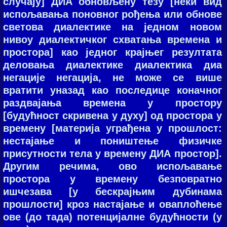
случају] ДИА обновљену тезу [неки вид
испољавања поновног рођења или обнове
светова диалектике на једном новом
нивоу диалектичког схватања времена и
простора] као једног крајњег резултата
деловања диалектике диалектика диа
негације негација, не може се више
вратити уназад као последице коначног
раздвајања времена у простору
[будућност скривена у духу] од простора у
времену [материја уграђена у прошлост:
нестајање и поништење физичке
присутности тела у времену ДИА простор].
Другим речима, ово испољавање
простора у времену безповратно
ишчезава [у бескрајњим дубинама
прошлости] кроз настајање и оваплоћење
ове (до тада) потенцијалне будућности (у