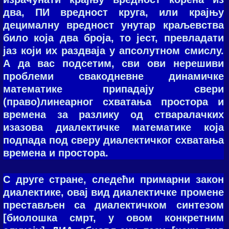
два, ПИ вредност круга, или крајњу
децималну вредност унутар краљевства
било која два броја, то јест, превладати
јаз који их раздваја у апсолутном смислу.
А да вас подсетим, сви ови нерешиви
проблеми свакодневне динамичке
математике припадају свери
(право)линеарног схватања простора и
времена за разлику од стваралачких
изазова диалектичке математике која
подпада под сверу диалектичког схватања
времена и простора.
С друге стране, следећи примарни закон
диалектике, овај вид диалектичке промене
престављен са диалектичком синтезом
[биолошка смрт, у овом конкретним