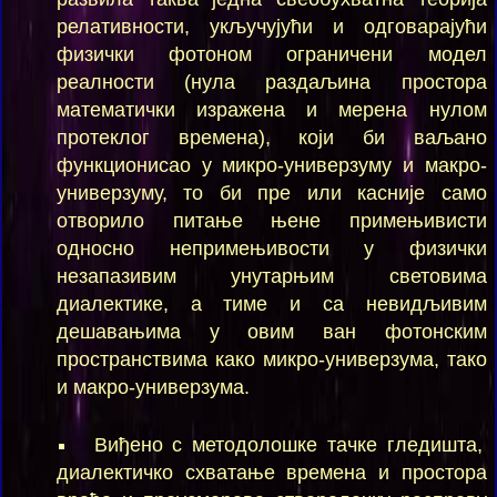
релативности, укључујући и одговарајући
физички фотоном ограничени модел
реалности (нула раздаљина простора
математички изражена и мерена нулом
протеклог времена), који би ваљано
функционисао у микро-универзуму и макро-
универзуму, то би пре или касније само
отворило питање њене примењивисти
односно непримењивости у физички
незапазивим унутарњим световима
диалектике, а тиме и са невидљивим
дешавањима у овим ван фотонским
пространствима како микро-универзума, тако
и макро-универзума.
Виђено с методолошке тачке гледишта,
диалектичко схватање времена и простора