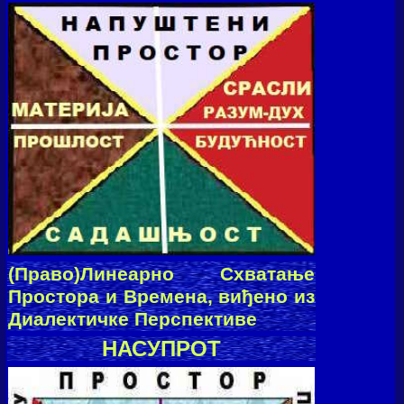
(Право)Линеарно Схватање
Простора и Времена, виђено из
Диалектичке Перспективе
НАСУПРОТ