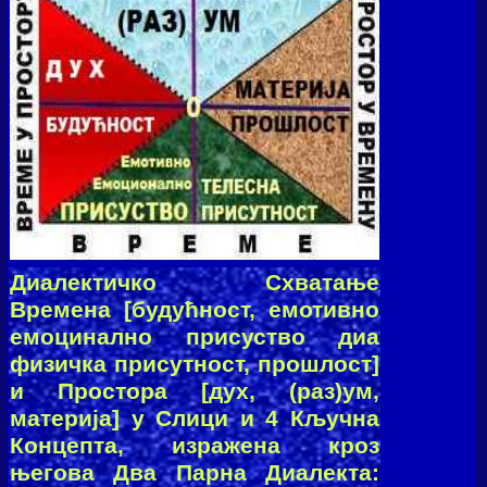
Диалектичко Схватање
Времена [будућност, емотивно
емоцинално присуство диа
физичка присутност, прошлост]
и Простора [дух, (раз)ум,
материја] у Слици и 4 Кључна
Концепта, изражена кроз
његова Два Парна Диалекта: