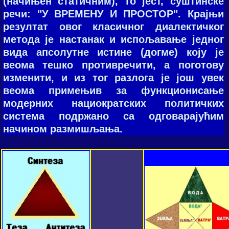
(нaчињeн стaтичним), тo јeст, суштинскe
рeчи: "У ВРEMEНУ И ПРOСТOР". Крајњи
резултат овог класичног диалектичког
метода је настанак и испољавање једног
вида апсолутне истине (догме) коју је
веома тешко противречити, а поготову
изменити, и из тог разлога је још увек
веома примењив за функционисање
модерних нациократских политичких
система подржано са одговарајућим
начином размишљања.