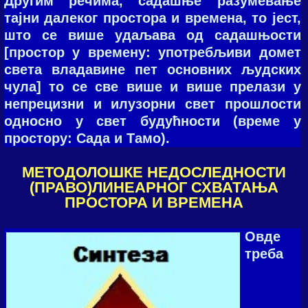
Другим речима, садашње разумевање
тајни далеког простора и времена, то јест,
што се више удаљава од садашњости
[простор у времену: употребљиви домет
света владавине пет основних људских
чула] то се све више и више прелази у
непрецизни и илузорни свет прошлости
односно у свет будућности (време у
простору: Сада и Тамо).
МЕТОДОЛОШКЕ НЕДОСЛЕДНОСТИ
(ПРАВО)ЛИНЕАРНОГ СХВАТАЊА
ПРОСТОРА И ВРЕМЕНА
Овде
треба