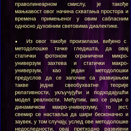
праволинеарном смислу, је такође
мањкавост овог начина схватања простора и
времена примењеног у овим сабласним
односно духовним световима диалектике.
Из овог такође произилази, виђено с
методолошке тачке гледишта, да овај
статички фотоном ограничени микро-
универзум захтева и статички макро-
универзум, као један методолошки
предуслов да се започне са развијањем
такве једне свеобухватне теорије
релативности, укључујући и подходајушћи
модел реалности. Међутим, ако се ради о
динамичком макро-универзуму, то јест,
свемир се наставља да шири бесконачно и
заувек, у том случају, услед ове методолошке
недоследности, овај претходно развијени