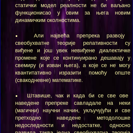
статички модел реалности не би ваљано
функционисао у овим за њега новим
динамичким околностима.
Али највећа препрека развоју
свеобухватне теорије релативности су
виђене и још увек невиђене диалектичке
промене које се континуирано дешавају у
свемиру (и изван њега), а које се не могу
квантитативно изразити помоћу опште
(свакодневне) математике.
Штавише, чак и када би се све ове
наведене препреке савладале на неки
(магични) научни начин, укључујући и све
претходно наведене методолошке
недоследности и недостатке, односно
развила таква једна свеобухватна теорија