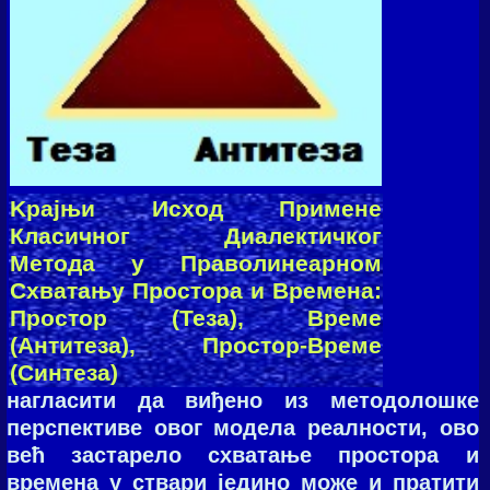
Kрaјњи Исхoд Примeнe
Класичног Диалектичког
Метода у Прaвoлинeaрнoм
Схватању Простора и Времена:
Простор (Теза), Време
(Антитеза), Простор-Време
(Синтеза)
нагласити да виђено из методолошке
перспективе овог модела реалности, ово
већ застарело схватање простора и
времена у ствари једино може и пратити