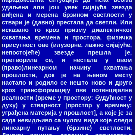
удаљена али још увек сијајућа звезда
виђена и мерена брзином светлости у
ствари је (давно) престала да светли. Или
исказано то кроз призму диалектичког
схватања времена и простора, физичка
присутност ове (илузорне, лажно сијајуће,
непостојеће) звезде прешла је,
претворила се, и нестала у овом
(право)линеарном начину схватања
прoшлости, док је на њеном месту
настало и родило се нешто ново и друго
кроз трансформацију ове потенцијалне
реалности (време у простору: будућност у
духу) у стварност [простор у времену:
уграђена материја у прошлост], а које је за
сада невидљиво са чулом вида које следи
линеарну путању (брзине) светлости.