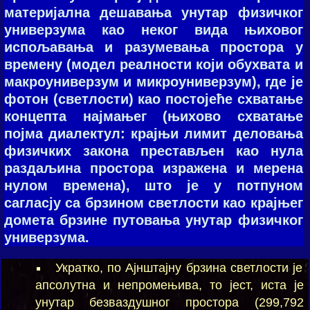
материјална дешавања унутар физичког
универзума као неког вида њиховог
испољавања и разумевања простора у
времену (модел реалности који обухвата и
макроуниверзум и микроуниверзум), где је
фотон (светлости) као постојеће схватање
концепта најмањег (њихово схватање
појма диалектул: крајњи лимит деловања
физичких закона престављен као нула
раздаљина простора изражена и мерена
нулом времена), што је у потпуном
сагласју са брзином светлости као крајњег
домета брзине путовања унутар физичког
универзума.
Укратко, по Ајнштајну брзина светлости је
апсолутна и непромењива, то јест, иста је
унутар безваздушног простора (299,792