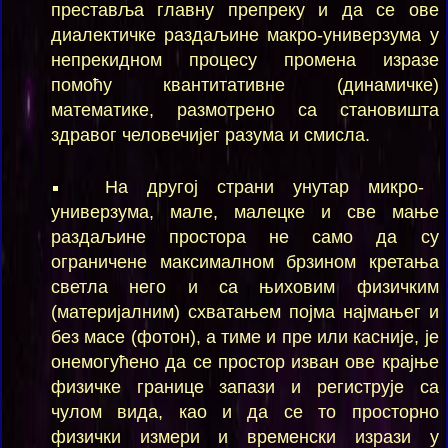
преставља главну препреку и да се ове
диалектичке раздаљине макро-универзума у
непрекидном процесу промена изразе
помоћу квантитативне (динамичке)
математике, размотрено са становишта
здравог человечијег разума и смисла.
На другој страни унутар микро-
универзума, мале, малецке и све мање
раздаљине простора не само да су
ограничене максималном брзином кретања
светла него и са њиховим физичким
(материјалним) схватањем појма најмањег и
без масе (фотон), а тиме и пре или касније, је
онемогућено да се простор изван ове крајње
физичке границе запази и региструје са
чулом вида, као и да се то просторно
физички измери и временски изрази у