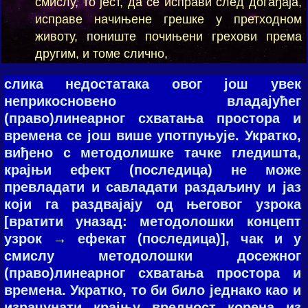
смислу, то јест, да се исправи след догађаја,
исправе начињене грешке у претходном
животу, пониште почињени грехови према
другим, и томе слично,
слика недостатака овог још увек
неприкосновено владајућег
(право)линеарног схватања простора и
времена се још више употпуњује. Укратко,
виђено с методолишке тачке гледишта,
крајњи ефект (последица) не може
превладати и савладати раздаљину и јаз
који га раздвајају од његовог узрока
[вратити уназад: методолошки концепт
узрок → ефекат (последица)], чак и у
смислу методолошки досежног
(право)линеарног схватања простора и
времена. Укратко, то би било једнако као и
израчунати крајњу вредност корена из