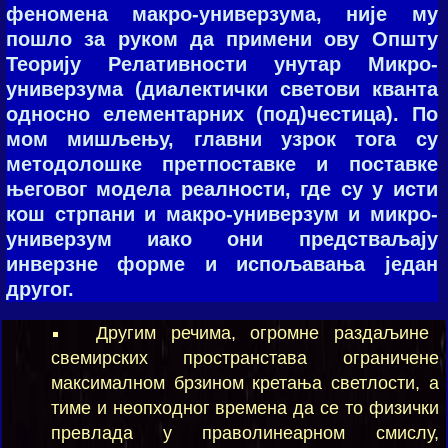
феномена макро-универзума, није му
пошло за руком да примени ову Општу
Теорију Релативности унутар Микро-
универзума (диалектички светови кванта
односно елементарних (под)честица). По
мом мишљењу, главни узрок тога су
методолошке претпоставке и поставке
његовог модела реалности, где су у исти
кош стрпани и макро-универзум и микро-
универзум иако они предстваљају
инверзне форме и испољавања један
другог.
Другим речима, огромне раздаљине
свемирских пространстава ограничене
максималном брзином кретања светлости, а
тиме и неопходног времена да се то физички
превлада у праволинеарном смислу,