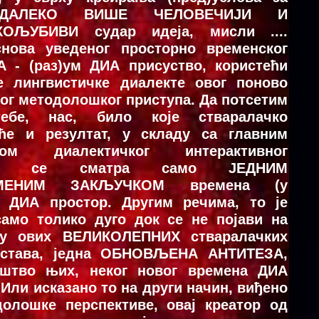
 ДАЛЕКО ВИШЕ ЧЕЛОВЕЧИЈИ И
ОЉУБИВИ судар идеја, мисли ....
снова уведеног просторно временског
 - (раз)ум ДИА присуство, користећи
не лингвистичке диалекте овог поново
г методолошког приступа. Да потсетим
ебе, нас, било које стваралачко
уће и резултат, у складу са главним
атом диалектичког интерактивног
упа се сматра само ЈЕДНИМ
ЕМЕНИМ ЗАКЉУЧКОМ времена (у
) ДИА простор. Другим речима, то је
само толико дуго док се не појави на
ту ових ВЕЛИКОЛЕПНИХ стваралачких
нстава, једна ОБНОВЉЕНА АНТИТЕЗА,
штво њих, неког новог времена ДИА
 Или исказано то на други начин, виђено
долошке перспективе, овај креатор од