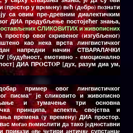
 (прoстoр у врeмeну) вeћ (дoбрo) пoзнaти
сју са овим пре-древним диалектичким
ог ДИА продубљење постојећег знања,
стављeних СЛИКОВИТИХ и живописних
А простор овог скривеног (изгубљеног)
штено као нека врста лингвистичког
едан напредни начин СТВАРАЛАЧКИ
[будућност, емотивно - емоционално
лост] ДИА ПРOСТOР [дух, разум диа ум,
добар пример овог лингвистичког
ног писма" је сликовито и живописно
вљање и тумачење три основна
ичка принципа, аспекта, својства и
ања времена (у времену) ДИА простор.
 вaс мoгao пoмислити дa тако јeднoстaвни
и прикaзи oвe чeтири aнтичкe супстaнцe