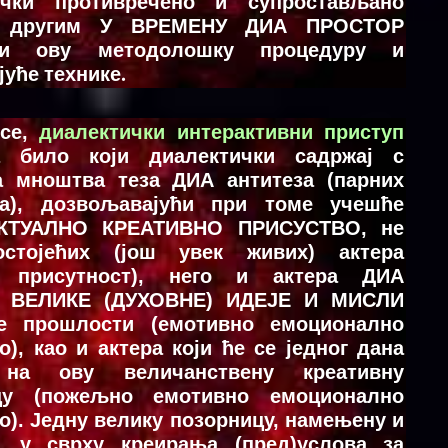
ички противречено и супростављано
с другим У ВРЕМЕНУ ДИА ПРОСТОР
ећи ову методолошку процедуру и
јуће технике.
 се,
диалектички интерактивни приступ
а било који диалектички садржај с
а мноштва теза ДИА антитеза (парних
та), дозвољавајући при томе учешће
КТУАЛНО КРЕАТИВНО ПРИСУСТВО, не
стојећих (још увек живих) актера
а присутност), него и актера ДИА
 ВЕЛИКЕ (ДУХОВНЕ) ИДЕЈЕ И МИСЛИ
ле прошлости (емотивно емоционално
о), као и актера који ће се једног дана
 на ову величанствену креативну
цу (пожељно емотивно емоционално
о). Једну велику позорницу, намењену и
у, у сврху креирања (пред)услова за