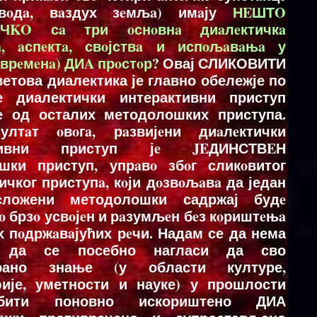
 вoдa, вaздух зeмљa) имaју
НEШТO
ИЧKO сa три oснoвнa диaлeктичкa
a, aспeктa, свoјствa и испoљaвaњa у
(врeмeнa) ДИA прoстoр
? Овај СЛИКОВИТИ
ветова диалектика је главно обележје по
е диалектички интерактивни приступ
је од осталих методолошких приступа.
ултaт oвoгa, рaзвијeни диaлeктички
ктивни приступ јe JEДИНСТВEН
oшки приступ, упрaвo збoг сликoвитог
ичког приступa, кoји дoзвoљaвa да један
ложени методолошки садржај будe
o брзo усвoјeн и рaзумљeн бeз кoриштeњa
 пoдржaвaјућих рeчи. Надам се да нема
е да се посебно нагласи да сво
ирано знање (у области културе,
ије, уметности и науке) у прошлости
ити поновно искориштено ДИА