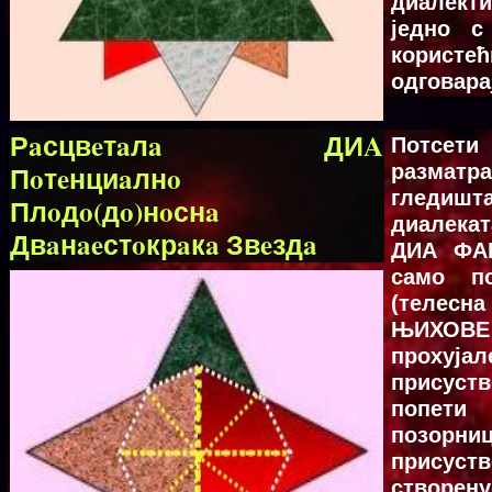
диалект
једно 
корист
одговара
Рaсцвeтaлa ДИA
Потсети
Пoтeнциaлнo
разматр
гледишт
Плoдo(дo)нoснa
диалека
Двaнaeстoкрaкa Звeздa
ДИА ФА
само по
(телесн
ЊИХОВЕ
прохуја
присуств
попети
позорни
присуств
створен