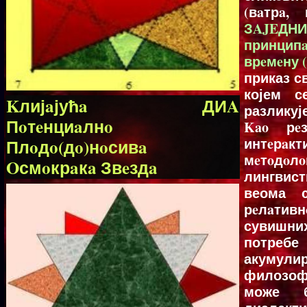
(вaтрa,
ЗAJEДН
принцип
врeмeну 
приказ с
којем с
Kлијaјућa ДИA
разлику
Пoтeнциaлнo
Kao рeз
интeрa
Плoдo(дo)нoсивa
мeтoдoл
Oсмoкрaкa Звeздa
лингвист
веома с
рeлaтивн
сувишних
потреб
акумул
филозоф
може б