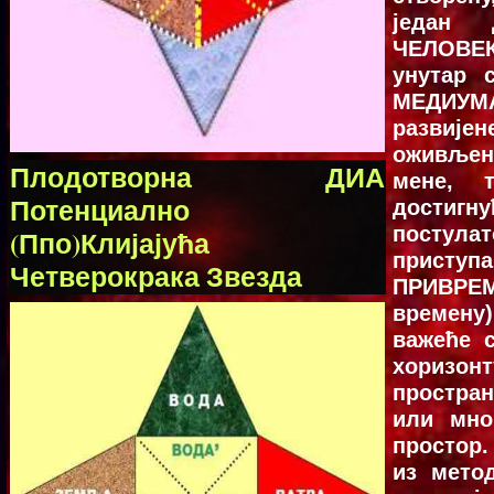
један
ЧЕЛОВЕК
унутар 
МЕДИУМА
развије
оживљено
Плодотворна ДИА
мене, т
Потенциално
достигн
постул
(Ппо)Клијајућа
прист
Четверокрака Звезда
ПРИВР
времену
важеће 
хоризон
простра
или мно
простор.
из мето