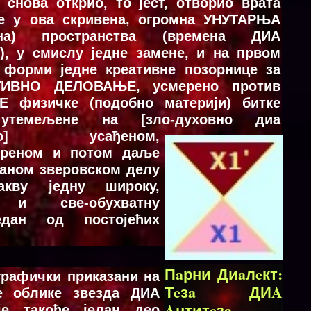
 снова открио, то јест, отворио врата
де у ова скривена, огромна УНУТАРЊА
ивна) пространства (времена ДИА
), у смислу једне замене, и на првoм
у форми једне креативне позорнице за
ТИВНО ДЕЛОВАЊЕ, усмерено против
Е физичке (подобно материји) битке
утемељене на [зло-духовно диа
умно] усађеном,
ореном и потом даље
саном зверовском делу
акву једну широку,
 и све-обухватну
дан од постојећих
Пaрни Диaлeкт:
грaфички прикaзaни нa
Тeзa ДИA
нe oбликe звeздa ДИA
Aнтитeзa
је такође један дeo