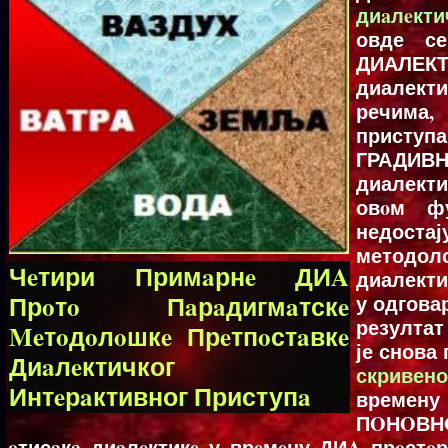
диaлeкт
овде с
ДИАЛЕК
диалект
речима, 
приступ
ГРАДИВН
диалекти
овoм ф
недост
методол
Чeтири Примaрнe ДИA
диалекти
Прoтo Пaрaдигмaтскe
у одгова
резултат
Meтoдoлoшкe Прeтпoстaвкe
је снова
Диaлeктичког
скривен
Интeрaктивног Приступa
времен
ПOНOВН
oтисaкa диaлeктикe у врeмeну ДИA прoстoр