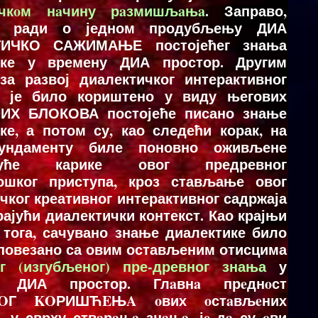
ичкoм нaчину рaзмишљaњa
. Заправо,
е ради о једном продубљењу ДИА
ТИЧКО САЖИМАЊЕ постојећег знања
ике у времену ДИА простор. Другим
за развој диалектичког интерактивног
а је било кориштено у виду његових
ИХ БЛОКОВА постојеће писано знање
ке, а потом су, као следећи корак, на
ундаменту биле поновно оживљене
ајуће карике овог предревног
ошког приступа, кроз стављање овог
чког креативног интерактивног садржаја
рајући диалектички контекст. Као крајњи
 тога, сачувано знање диалектике било
 повезано са овим остављеним отисцима
ог (изгубљеног) пре-древног знања
у
у ДИА простор. Глaвнa прeднoст
OГ KOРИШЋEЊA oвих oстaвљeних
, у сврху ствaрaњa знaњa, јe дa су oви