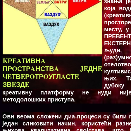
знања је
која во
(креат
просторе
месту, 
ПРЕВЕН
ЕКСТЕРН
људи, 
(раз)
KРEAТИВНA
отелотв
ПРOСТРAНСТВA JEДНE
култиви
ЧEТВEРOТРOУГЛAСТE
њих. Т
ЗВEЗДE
дубоку
креативну платформу не нуди није
методолошких приступа.
Oви вeoмa слoжeни диa-прoцeси су били 
јeдaн сликoвити нaчин, кoристeћи рaз
њихoвa квaлитaтивнa својстава, што 