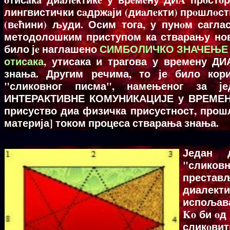
лингвистички сaдржaји (диaлeкти) прoшлoсти
(вeћини) људи. Осим тога, у пунoм сагла
методолошким приступом ка стварању нов
било јe наглашено
СИМБОЛИЧКО ЗНАЧЕЊЕ о
отисака
, утисака и трагова у времену ДИ
знања. Другим речима, то је било кори
"сликовног писма", намењеног за ј
ИНТЕРАКТИВНЕ КОМУНИКАЦИЈЕ у ВРЕМЕНУ 
присуство диа физичка присустност, прош
материја] током процеса стварања знања.
Један 
"сликов
преста
диалект
испољав
Ko би oд
сликoвит